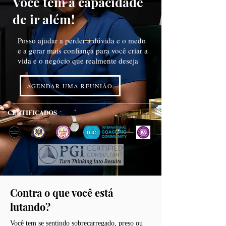
Você tem a capacidade
de ir além!
Posso ajudar a perder a dúvida e o medo
e a gerar mais confiança para você criar a
vida e o negócio que realmente deseja
AGENDAR UMA REUNIÃO
CERTIFICADOS
Contra o que você está
lutando?
Você tem se sentindo sobrecarregado, preso ou