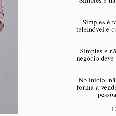
Simples é nã
Simples é 
telemóvel e c
Simples e nã
negócio deve 
No inicio, nã
forma a vende
pessoa
E