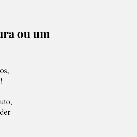
tura ou um
os,
!
uto,
nder