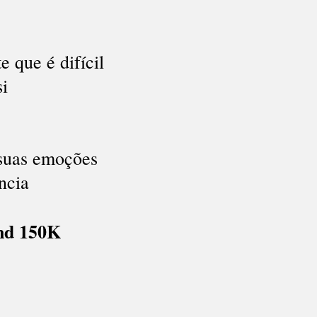
e que é difícil
si
 suas emoções
ncia
nd 150K