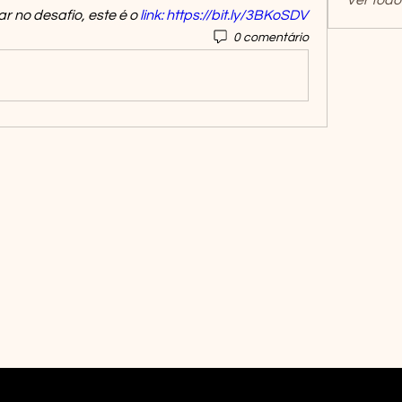
Ver todo
 no desafio, este é o 
link: https://bit.ly/3BKoSDV
0 comentário