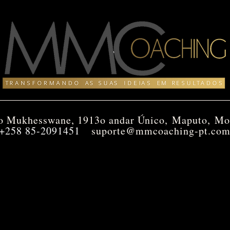
o Mukhesswane, 191
3o andar Único,
Maputo,
Mo
+258 85-2091451
suporte@mmcoaching-pt.co