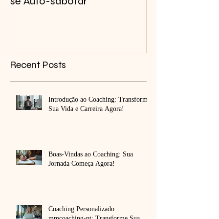
8 Formas Inconscientes de
Criar Foco Men
se Auto-sabotar
Recent Posts
Introdução ao Coaching: Transforme
Sua Vida e Carreira Agora!
Boas-Vindas ao Coaching: Sua
Jornada Começa Agora!