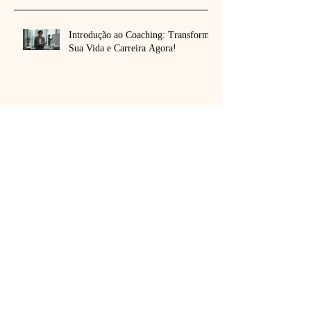
Recent Posts
Introdução ao Coaching: Transforme
Sua Vida e Carreira Agora!
Boas-Vindas ao Coaching: Sua
Jornada Começa Agora!
Coaching Personalizado
mmcoaching-pt: Transforme Sua
Vida em Maputo
Sessão de Descoberta Coaching:
Primeiro Passo para Transformar Sua